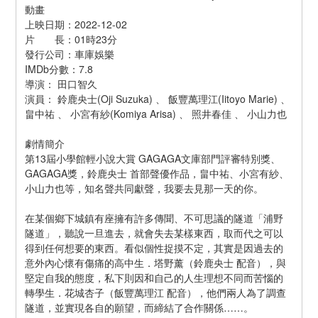
動畫
上映日期：2022-12-02
片　　長：01時23分
發行公司：車庫娛樂
IMDb分數：7.8
導演： 田口智久
演員： 鈴鹿央士(Oji Suzuka) 、 飯豐萬理江(Iitoyo Marie) 、 
畠中祐 、 小宮有紗(Komiya Arisa) 、 照井春佳 、 小山力也
劇情簡介
第13屆小學館輕小說大賞 GAGAGA文庫部門評審特別獎、
GAGAGA獎，鈴鹿央士 首部聲優作品，畠中祐、小宮有紗、
小山力也等，知名聲共同獻聲，我要去見那一天的你。
在某個鄉下城鎮有座擁有許多傳聞、不可思議的隧道「浦野
隧道」，聽說一旦進去，就會失去某樣東西，取而代之可以
得到任何想要的東西。看似個性捉摸不定，其實是因過去的
意外內心懷有傷痛的高中生．塔野薰（鈴鹿央士 配音），與
堅定自我的態度，私下則因和自己的人生理想不同而苦惱的
轉學生．花城杏子（飯豐萬理江 配音），他們兩人為了調查
隧道，並實現各自的願望，而締結了合作關係……。