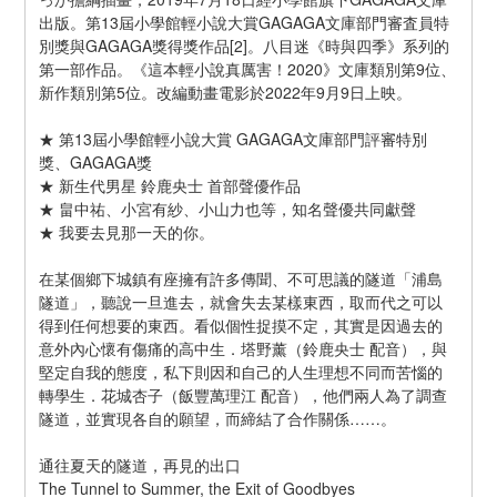
出版。第13屆小學館輕小說大賞GAGAGA文庫部門審査員特
別獎與GAGAGA獎得獎作品[2]。八目迷《時與四季》系列的
第一部作品。《這本輕小說真厲害！2020》文庫類別第9位、
新作類別第5位。改編動畫電影於2022年9月9日上映。
★ 第13屆小學館輕小說大賞 GAGAGA文庫部門評審特別
獎、GAGAGA獎
★ 新生代男星 鈴鹿央士 首部聲優作品
★ 畠中祐、小宮有紗、小山力也等，知名聲優共同獻聲
★ 我要去見那一天的你。
在某個鄉下城鎮有座擁有許多傳聞、不可思議的隧道「浦島
隧道」，聽說一旦進去，就會失去某樣東西，取而代之可以
得到任何想要的東西。看似個性捉摸不定，其實是因過去的
意外內心懷有傷痛的高中生．塔野薰（鈴鹿央士 配音），與
堅定自我的態度，私下則因和自己的人生理想不同而苦惱的
轉學生．花城杏子（飯豐萬理江 配音），他們兩人為了調查
隧道，並實現各自的願望，而締結了合作關係……。
通往夏天的隧道，再見的出口
The Tunnel to Summer, the Exit of Goodbyes