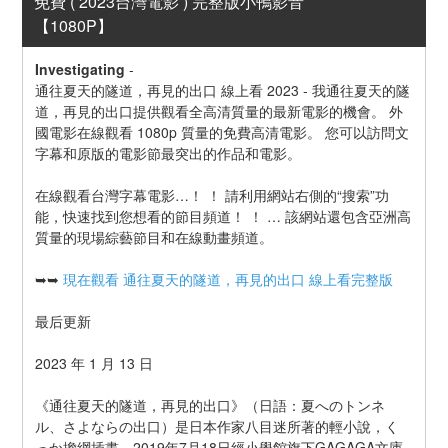
免費 ( 2023台灣電影 ) 完整版小鴨影音
【1080P】
Investigating
-
通往夏天的隧道，再見的出口 線上看 2023 - 我通往夏天的隧
道，再見的出口提供觀看全高清質量的最新電影的機會。 外
國電影在線觀看 1080p 質量的免費高清電影。 您可以訪問文
字幕和原版的電影節最突出的作品和電影。
在線觀看台灣字幕電影…！ ！ 請利用網站右側的“搜索”功
能，快速找到您想看的節目頻道！ ！ … 該網站還包含亞洲高
質量的現場綜藝節目和在線動畫頻道。
➥➥ 
現在觀看 通往夏天的隧道，再見的出口 線上看完整版
最后更新
2023 年 1 月 13 日
《通往夏天的隧道，再見的出口》（日語：夏へのトンネ
ル、さよならの出口）是日本作家八目迷所著的輕小說，く
っか擔綱插畫，2019年7月18日經小學館旗下GAGAGA文庫